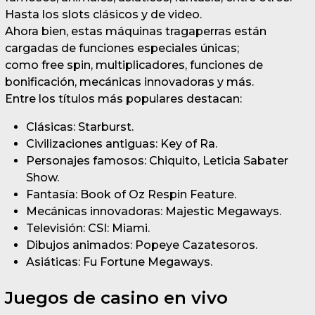
Hasta los slots clásicos y de video.
Ahora bien, estas máquinas tragaperras están
cargadas de funciones especiales únicas;
como free spin, multiplicadores, funciones de
bonificación, mecánicas innovadoras y más.
Entre los títulos más populares destacan:
Clásicas: Starburst.
Civilizaciones antiguas: Key of Ra.
Personajes famosos: Chiquito, Leticia Sabater
Show.
Fantasía: Book of Oz Respin Feature.
Mecánicas innovadoras: Majestic Megaways.
Televisión: CSI: Miami.
Dibujos animados: Popeye Cazatesoros.
Asiáticas: Fu Fortune Megaways.
Juegos de casino en vivo