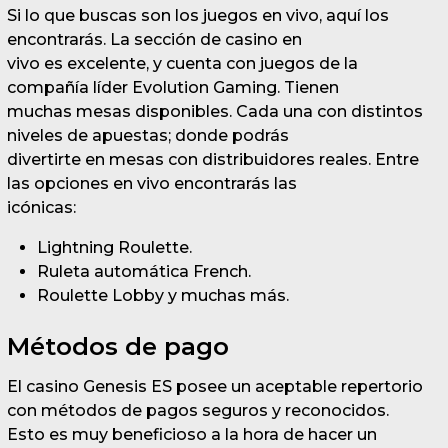
Si lo que buscas son los juegos en vivo, aquí los
encontrarás. La sección de casino en
vivo es excelente, y cuenta con juegos de la
compañía líder Evolution Gaming. Tienen
muchas mesas disponibles. Cada una con distintos
niveles de apuestas; donde podrás
divertirte en mesas con distribuidores reales. Entre
las opciones en vivo encontrarás las
icónicas:
Lightning Roulette.
Ruleta automática French.
Roulette Lobby y muchas más.
Métodos de pago
El casino Genesis ES posee un aceptable repertorio
con métodos de pagos seguros y reconocidos.
Esto es muy beneficioso a la hora de hacer un