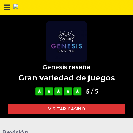
Genesis reseña
Gran variedad de juegos
5
/ 5
VISITAR CASINO
Revisión