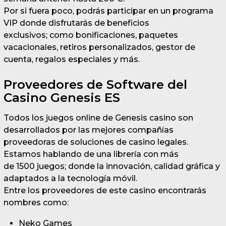
Por si fuera poco, podrás participar en un programa
VIP donde disfrutarás de beneficios
exclusivos; como bonificaciones, paquetes
vacacionales, retiros personalizados, gestor de
cuenta, regalos especiales y más.
Proveedores de Software del
Casino Genesis ES
Todos los juegos online de Genesis casino son
desarrollados por las mejores compañías
proveedoras de soluciones de casino legales.
Estamos hablando de una librería con más
de 1500 juegos; donde la innovación, calidad gráfica y
adaptados a la tecnología móvil.
Entre los proveedores de este casino encontrarás
nombres como:
Neko Games