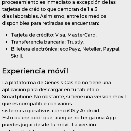
procesamiento es inmediato a excepción de las
tarjetas de crédito que demoran de 1 a 3
días laborables. Asimismo, entre los medios
disponibles para retiradas se encuentran:
Tarjeta de crédito: Visa, MasterCard.
Transferencia bancaria: Trustly.
Billetera electrónica: ecoPayz, Neteller, Paypal,
Skrill.
Experiencia móvil
La plataforma de Genesis Casino no tiene una
aplicación para descargar en tu tableta o
Smartphone. No obstante, si tiene una versión móvil
que es compatible con varios
sistemas operativos como iOS y Android.
Esto quiere decir que, aunque no tenga una App
puedes jugar desde tu móvil. La versión